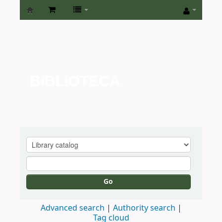
Biblioteca
de
la
Universidad
BIBLIOTECA
de
San
Isidro
Go
Advanced search
Authority search
Tag cloud