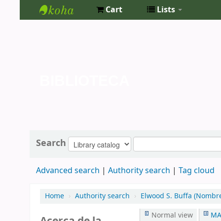
Cart
Lists
Biblioteca
de la
Universidad
de San
BIBLIOTECA
Isidro
Search
Advanced search
Authority search
Tag cloud
Home
›
Authority search
›
Elwood S. Buffa (Nombr
Normal view
MA