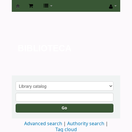
Biblioteca
de
la
Universidad
BIBLIOTECA
de
San
Isidro
Go
Advanced search
Authority search
Tag cloud