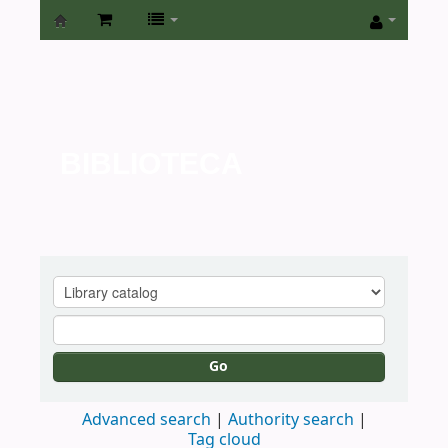
Biblioteca
de
la
Universidad
BIBLIOTECA
de
San
Isidro
Go
Advanced search
Authority search
Tag cloud