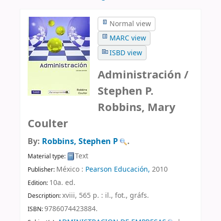
Normal view
MARC view
ISBD view
Administración /
Stephen P.
Robbins, Mary
Coulter
By:
Robbins, Stephen P
.
Text
Material type:
México :
Pearson Educación,
2010
Publisher:
10a. ed
.
Edition:
xviii, 565 p. : il., fot., gráfs
.
Description:
9786074423884.
ISBN: