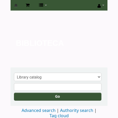
Biblioteca
de
la
Universidad
BIBLIOTECA
de
San
Isidro
Go
Advanced search
Authority search
Tag cloud