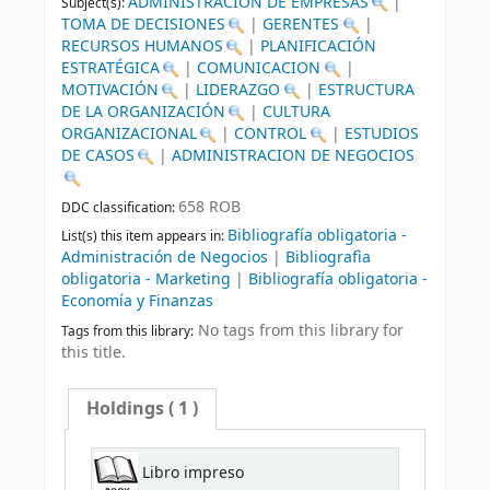
ADMINISTRACION DE EMPRESAS
|
Subject(s):
TOMA DE DECISIONES
|
GERENTES
|
RECURSOS HUMANOS
|
PLANIFICACIÓN
ESTRATÉGICA
|
COMUNICACION
|
MOTIVACIÓN
|
LIDERAZGO
|
ESTRUCTURA
DE LA ORGANIZACIÓN
|
CULTURA
ORGANIZACIONAL
|
CONTROL
|
ESTUDIOS
DE CASOS
|
ADMINISTRACION DE NEGOCIOS
658 ROB
DDC classification:
Bibliografía obligatoria -
List(s) this item appears in:
Administración de Negocios
|
Bibliografìa
obligatoria - Marketing
|
Bibliografía obligatoria -
Economía y Finanzas
No tags from this library for
Tags from this library:
this title.
Holdings
( 1 )
Libro impreso