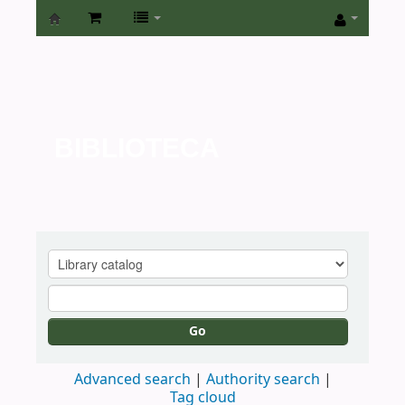
Biblioteca
de
la
Universidad
BIBLIOTECA
de
San
Isidro
Go
Advanced search
Authority search
Tag cloud