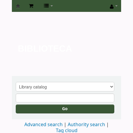
Biblioteca
de
la
Universidad
BIBLIOTECA
de
San
Isidro
Go
Advanced search
Authority search
Tag cloud