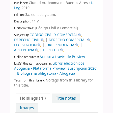
Ciudad Autónoma de Buenos Aires :
La
Publisher:
Ley,
2019
3a. ed. act. y aum
.
Edition:
11 v
.
Description:
[Código Civil y Comercial]
Uniform titles:
CODIGO CIVIL Y COMERCIAL
|
Subject(s):
DERECHO CIVIL
|
DERECHO COMERCIAL
|
LEGISLACION
|
JURISPRUDENCIA
|
ARGENTINA
|
DERECHO
Acceso a través de Proview
Online resources:
Libros electrónicos
List(s) this item appears in:
Abogacía - Plataforma Proview (Suscripción 2026)
|
Bibliografía obligatoria - Abogacía
No tags from this library for
Tags from this library:
this title.
Holdings
( 1 )
Title notes
Images