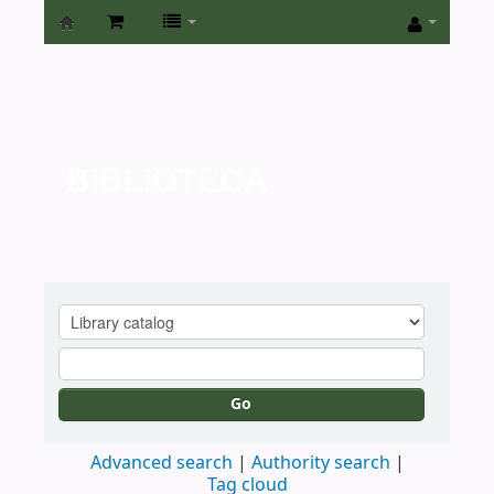
Biblioteca
de
la
Universidad
BIBLIOTECA
de
San
Isidro
Go
Advanced search
Authority search
Tag cloud