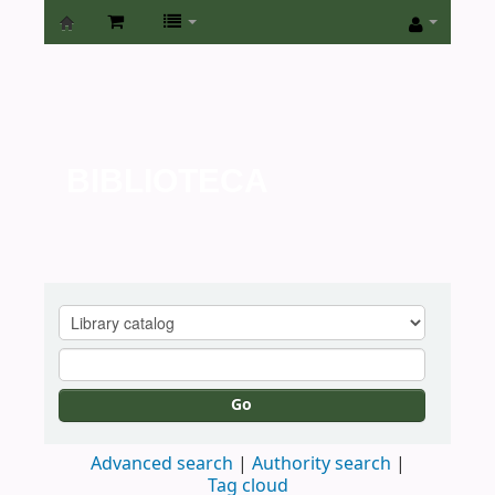
Biblioteca
de
la
Universidad
BIBLIOTECA
de
San
Isidro
Go
Advanced search
Authority search
Tag cloud