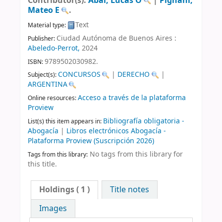
Contributor(s):
Abal, Lucas O
|
Pignani,
Mateo E
.
Text
Material type:
Ciudad Autónoma de Buenos Aires :
Publisher:
Abeledo-Perrot,
2024
9789502030982.
ISBN:
CONCURSOS
|
DERECHO
|
Subject(s):
ARGENTINA
Acceso a través de la plataforma
Online resources:
Proview
Bibliografía obligatoria -
List(s) this item appears in:
Abogacía
|
Libros electrónicos Abogacía -
Plataforma Proview (Suscripción 2026)
No tags from this library for
Tags from this library:
this title.
Holdings
( 1 )
Title notes
Images