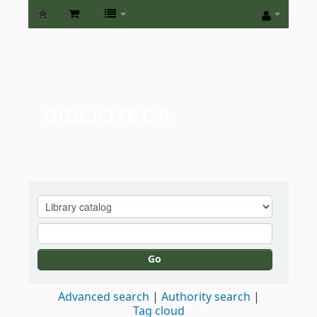
Biblioteca
de
la
Universidad
BIBLIOTECA
de
San
Isidro
Go
Advanced search
Authority search
Tag cloud