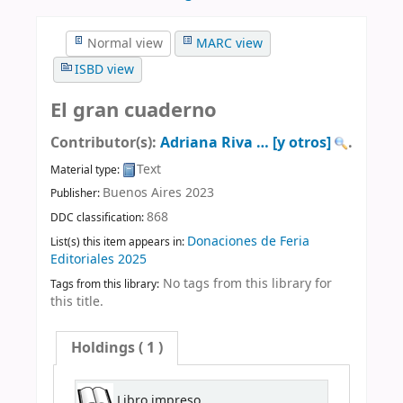
Normal view
MARC view
ISBD view
El gran cuaderno
Contributor(s):
Adriana Riva … [y otros]
.
Text
Material type:
Buenos Aires
2023
Publisher:
868
DDC classification:
Donaciones de Feria
List(s) this item appears in:
Editoriales 2025
No tags from this library for
Tags from this library:
this title.
Holdings
( 1 )
Libro impreso