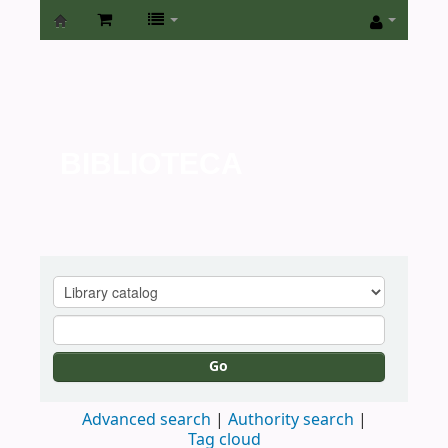
Biblioteca
de
la
Universidad
BIBLIOTECA
de
San
Isidro
Go
Advanced search
Authority search
Tag cloud