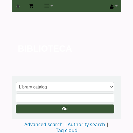
Biblioteca
de
la
Universidad
BIBLIOTECA
de
San
Isidro
Go
Advanced search
Authority search
Tag cloud